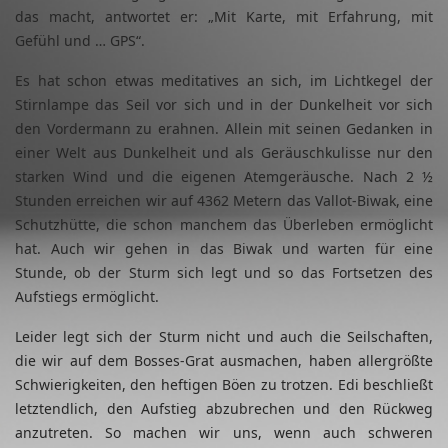
das macht, antwortet er: „Mit Karte, mit Erfahrung, mit
Gefühl und … GPS“.
Es hat schon etwas meditatives an sich, im Lichtkegel der
Stirnlampe das Seil vor sich und in der Dunkelheit vor sich
den Vordermann zu erahnen. Allein mit seinen Gedanken in
einer Welt aus Dunkelheit und als Geräuschkulisse nur den
starken Wind und die eigenen Atemgeräusche. Nach 2 ½
Stunden erreichen wir auf 4362 Metern das Vallot-Biwak, eine
Schutzhütte, die schon manchem das Überleben ermöglicht
hat. Auch wir gehen in das Biwak und warten für eine
Stunde, ob der Sturm sich legt und so das Fortsetzen des
Aufstiegs ermöglicht.
Leider legt sich der Sturm nicht und auch die Seilschaften,
die wir auf dem Bosses-Grat ausmachen, haben allergrößte
Schwierigkeiten, den heftigen Böen zu trotzen. Edi beschließt
letztendlich, den Aufstieg abzubrechen und den Rückweg
anzutreten. So machen wir uns, wenn auch schweren