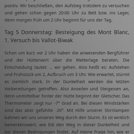
positiv. Wir beschließen, den Aufstieg trotzdem zu versuchen
und gehen schon gegen 20:00 Uhr zu Bett bzw. ins Lager,
denn morgen früh um 2 Uhr beginnt für uns der Tag.
Tag 5 Donnerstag: Besteigung des Mont Blanc,
1. Versuch bis Vallot-Biwak
Schon um kurz vor 2 Uhr haben die anwesenden Bergführer
und der Hüttenwirt über die Wetterlage beraten. Die
Entscheidung lautet: … wir gehen. Also heißt es: Aufstehen
und Frühstück um 2, Aufbruch um 3 Uhr. Wie erwartet, stürmt
es ziemlich stark. In der Dunkelheit werden die letzten
Vorbereitungen getroffen. Also Anseilen und Steigeisen an,
denn unmittelbar hinter der Hütte beginnt der Gletscher. Das
Thermometer zeigt nur -7° Grad an. Bei diesen Windstärken
sind das aber gefühlte -20°. Mit Hilfe unserer Stirnlampen
bahnen wir uns unseren Weg durch den Sturm. Es ist wirklich
bemerkenswert, wie Edi den Weg in dieser Dunkelheit und
bei diesen Bedingungen findet. Auf meine Frage hin, wie er