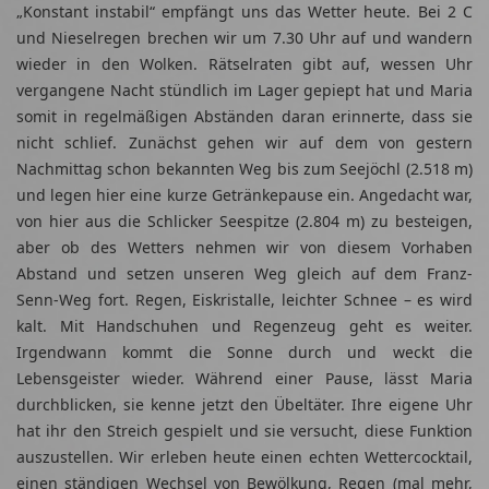
„Konstant instabil“ empfängt uns das Wetter heute. Bei 2 C
und Nieselregen brechen wir um 7.30 Uhr auf und wandern
wieder in den Wolken. Rätselraten gibt auf, wessen Uhr
vergangene Nacht stündlich im Lager gepiept hat und Maria
somit in regelmäßigen Abständen daran erinnerte, dass sie
nicht schlief. Zunächst gehen wir auf dem von gestern
Nachmittag schon bekannten Weg bis zum Seejöchl (2.518 m)
und legen hier eine kurze Getränkepause ein. Angedacht war,
von hier aus die Schlicker Seespitze (2.804 m) zu besteigen,
aber ob des Wetters nehmen wir von diesem Vorhaben
Abstand und setzen unseren Weg gleich auf dem Franz-
Senn-Weg fort. Regen, Eiskristalle, leichter Schnee – es wird
kalt. Mit Handschuhen und Regenzeug geht es weiter.
Irgendwann kommt die Sonne durch und weckt die
Lebensgeister wieder. Während einer Pause, lässt Maria
durchblicken, sie kenne jetzt den Übeltäter. Ihre eigene Uhr
hat ihr den Streich gespielt und sie versucht, diese Funktion
auszustellen. Wir erleben heute einen echten Wettercocktail,
einen ständigen Wechsel von Bewölkung, Regen (mal mehr,