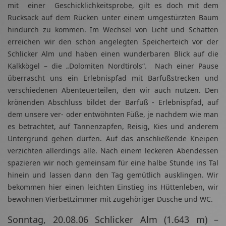
mit einer Geschicklichkeitsprobe, gilt es doch mit dem
Rucksack auf dem Rücken unter einem umgestürzten Baum
hindurch zu kommen. Im Wechsel von Licht und Schatten
erreichen wir den schön angelegten Speicherteich vor der
Schlicker Alm und haben einen wunderbaren Blick auf die
Kalkkögel – die „Dolomiten Nordtirols“. Nach einer Pause
überrascht uns ein Erlebnispfad mit Barfußstrecken und
verschiedenen Abenteuerteilen, den wir auch nutzen. Den
krönenden Abschluss bildet der Barfuß - Erlebnispfad, auf
dem unsere ver- oder entwöhnten Füße, je nachdem wie man
es betrachtet, auf Tannenzapfen, Reisig, Kies und anderem
Untergrund gehen dürfen. Auf das anschließende Kneipen
verzichten allerdings alle. Nach einem leckeren Abendessen
spazieren wir noch gemeinsam für eine halbe Stunde ins Tal
hinein und lassen dann den Tag gemütlich ausklingen. Wir
bekommen hier einen leichten Einstieg ins Hüttenleben, wir
bewohnen Vierbettzimmer mit zugehöriger Dusche und WC.
Sonntag, 20.08.06 Schlicker Alm (1.643 m) –