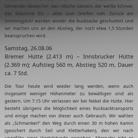
lohnender Abstecher: das rötliche Gestein, der weiße Schnee,
das bläuliche Eis – alles zum Greifen nah. Zurück am
Simmingjöchl werden wieder die Rucksäcke geschultert und
wir machen uns an den Abstieg, der noch etwa 1,5 Stunden
beanspruchen wird.
Samstag, 26.08.06
Bremer Hütte (2.413 m) – Innsbrucker Hütte
(2.369 m); Aufstieg 560 m, Abstieg 520 m, Dauer
ca. 7 Std.
Die Tour heute wird wieder lang werden, wenn auch
insgesamt weniger Höhenmeter zu bewältigen sind als
gestern. Um 7.15 Uhr verlassen wir bei Nebel die Hütte. Hier
besteht übrigens die Möglichkeit eines Rucksacktransports
und einige machen von dieser auch Gebrauch. Wir wählen
als „Schmankerl“ den Weg durch einen 30 m hohen Kamin
(gesichert durch Seil und Kletterhaken), den wir nach
ungefähr einer Viertelstunde erreichen. Alternativ gibt es