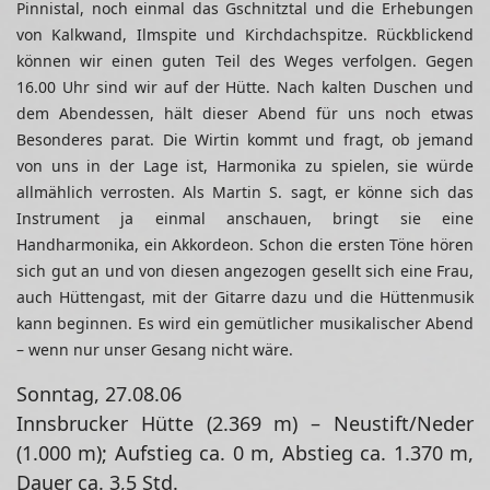
Pinnistal, noch einmal das Gschnitztal und die Erhebungen
von Kalkwand, Ilmspite und Kirchdachspitze. Rückblickend
können wir einen guten Teil des Weges verfolgen. Gegen
16.00 Uhr sind wir auf der Hütte. Nach kalten Duschen und
dem Abendessen, hält dieser Abend für uns noch etwas
Besonderes parat. Die Wirtin kommt und fragt, ob jemand
von uns in der Lage ist, Harmonika zu spielen, sie würde
allmählich verrosten. Als Martin S. sagt, er könne sich das
Instrument ja einmal anschauen, bringt sie eine
Handharmonika, ein Akkordeon. Schon die ersten Töne hören
sich gut an und von diesen angezogen gesellt sich eine Frau,
auch Hüttengast, mit der Gitarre dazu und die Hüttenmusik
kann beginnen. Es wird ein gemütlicher musikalischer Abend
– wenn nur unser Gesang nicht wäre.
Sonntag, 27.08.06
Innsbrucker Hütte (2.369 m) – Neustift/Neder
(1.000 m); Aufstieg ca. 0 m, Abstieg ca. 1.370 m,
Dauer ca. 3,5 Std.