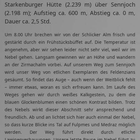
Starkenburger Hütte (2.239 m) über Sennjoch
(2.198 m); Aufstieg ca. 600 m, Abstieg ca. 0 m,
Dauer ca. 2,5 Std.
Um 8.00 Uhr brechen wir von der Schlicker Alm frisch und
gestärkt durch ein Frühstücksbüffet auf. Die Temperatur ist
angenehm, aber wir sehen leider nicht sehr viel, weil wir im
Nebel gehen. Langsam gewinnen wir an Höhe und wandern
an der Zirmachalm vorbei. Auf unserem Weg zum Sennjoch
wird unser Weg von etlichen Exemplaren des Feldenzians
gesäumt. So findet das Auge – auch wenn der Weitblick fehlt
– immer etwas, woran es sich erfreuen kann. Im Laufe des
Weges gehen wir durch weißes Kalkgestein, zu dem die
blauen Glockenblumen einen schönen Kontrast bilden. Trotz
des Nebels wirkt dieser Abschnitt sehr ansprechend und
freundlich. Ab und an lichtet sich hier auch einmal der Nebel,
so dass kurze Blicke ins Tal auf Fulpmes und Medraz möglich
werden. Der Weg führt direkt durch etliche
Lawinenverbauungen. Unsere letzte Pause im Nebel führt zu