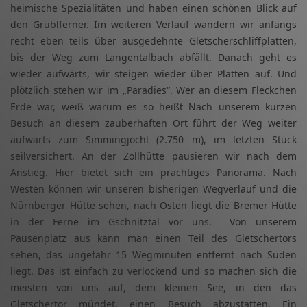
heimische Spezialitäten und haben einen schönen Blick auf
den Grublferner. Im weiteren Verlauf wandern wir anfangs
recht eben teils über ausgedehnte Gletscherschliffplatten,
bis der Weg zum Langentalbach abfällt. Danach geht es
wieder aufwärts, wir steigen wieder über Platten auf. Und
plötzlich stehen wir im „Paradies“. Wer an diesem Fleckchen
Erde war, weiß warum es so heißt Nach unserem kurzen
Besuch an diesem zauberhaften Ort führt der Weg weiter
aufwärts zum Simmingjöchl (2.750 m), im letzten Stück
seilversichert. An der Zollhütte pausieren wir nach dem
Anstieg. Hier bietet sich ein prächtiges Panorama. Nach
Westen können wir unseren bisherigen Wegverlauf und die
Nürnberger Hütte sehen, nach Osten liegt die Bremer Hütte
in der Ferne im Gschnitztal vor uns. Von unserem
Pausenplatz aus kann man einen Teil des Gletschertors
sehen, das ungefähr 15 Wegminuten entfernt nach Süden
liegt. Das ist einfach zu verlockend und so machen sich die
meisten von uns auf, dem kleinen See, in den das
Gletschertor mündet, einen Besuch abzustatten. Ein