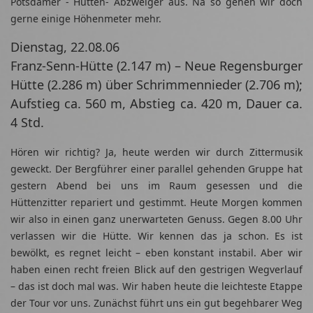
Potsdamer - Hütten- Abzweiger aus. Na so gehen wir doch
gerne einige Höhenmeter mehr.
Dienstag, 22.08.06
Franz-Senn-Hütte (2.147 m) – Neue Regensburger
Hütte (2.286 m) über Schrimmennieder (2.706 m);
Aufstieg ca. 560 m, Abstieg ca. 420 m, Dauer ca.
4 Std.
Hören wir richtig? Ja, heute werden wir durch Zittermusik
geweckt. Der Bergführer einer parallel gehenden Gruppe hat
gestern Abend bei uns im Raum gesessen und die
Hüttenzitter repariert und gestimmt. Heute Morgen kommen
wir also in einen ganz unerwarteten Genuss. Gegen 8.00 Uhr
verlassen wir die Hütte. Wir kennen das ja schon. Es ist
bewölkt, es regnet leicht – eben konstant instabil. Aber wir
haben einen recht freien Blick auf den gestrigen Wegverlauf
– das ist doch mal was. Wir haben heute die leichteste Etappe
der Tour vor uns. Zunächst führt uns ein gut begehbarer Weg