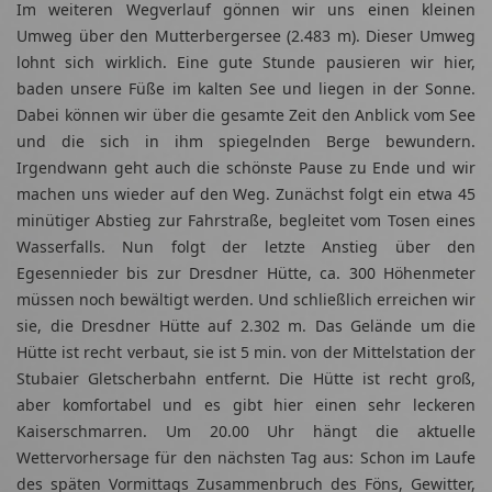
Im weiteren Wegverlauf gönnen wir uns einen kleinen
Umweg über den Mutterbergersee (2.483 m). Dieser Umweg
lohnt sich wirklich. Eine gute Stunde pausieren wir hier,
baden unsere Füße im kalten See und liegen in der Sonne.
Dabei können wir über die gesamte Zeit den Anblick vom See
und die sich in ihm spiegelnden Berge bewundern.
Irgendwann geht auch die schönste Pause zu Ende und wir
machen uns wieder auf den Weg. Zunächst folgt ein etwa 45
minütiger Abstieg zur Fahrstraße, begleitet vom Tosen eines
Wasserfalls. Nun folgt der letzte Anstieg über den
Egesennieder bis zur Dresdner Hütte, ca. 300 Höhenmeter
müssen noch bewältigt werden. Und schließlich erreichen wir
sie, die Dresdner Hütte auf 2.302 m. Das Gelände um die
Hütte ist recht verbaut, sie ist 5 min. von der Mittelstation der
Stubaier Gletscherbahn entfernt. Die Hütte ist recht groß,
aber komfortabel und es gibt hier einen sehr leckeren
Kaiserschmarren. Um 20.00 Uhr hängt die aktuelle
Wettervorhersage für den nächsten Tag aus: Schon im Laufe
des späten Vormittags Zusammenbruch des Föns, Gewitter,