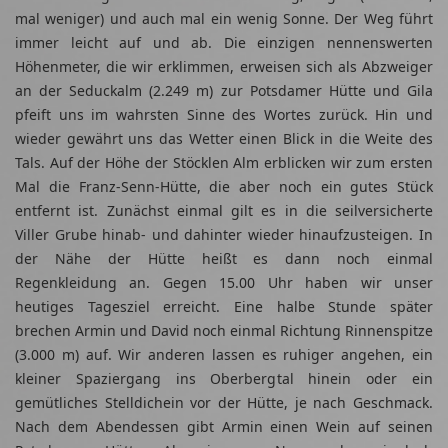
mal weniger) und auch mal ein wenig Sonne. Der Weg führt
immer leicht auf und ab. Die einzigen nennenswerten
Höhenmeter, die wir erklimmen, erweisen sich als Abzweiger
an der Seduckalm (2.249 m) zur Potsdamer Hütte und Gila
pfeift uns im wahrsten Sinne des Wortes zurück. Hin und
wieder gewährt uns das Wetter einen Blick in die Weite des
Tals. Auf der Höhe der Stöcklen Alm erblicken wir zum ersten
Mal die Franz-Senn-Hütte, die aber noch ein gutes Stück
entfernt ist. Zunächst einmal gilt es in die seilversicherte
Viller Grube hinab- und dahinter wieder hinaufzusteigen. In
der Nähe der Hütte heißt es dann noch einmal
Regenkleidung an. Gegen 15.00 Uhr haben wir unser
heutiges Tagesziel erreicht. Eine halbe Stunde später
brechen Armin und David noch einmal Richtung Rinnenspitze
(3.000 m) auf. Wir anderen lassen es ruhiger angehen, ein
kleiner Spaziergang ins Oberbergtal hinein oder ein
gemütliches Stelldichein vor der Hütte, je nach Geschmack.
Nach dem Abendessen gibt Armin einen Wein auf seinen