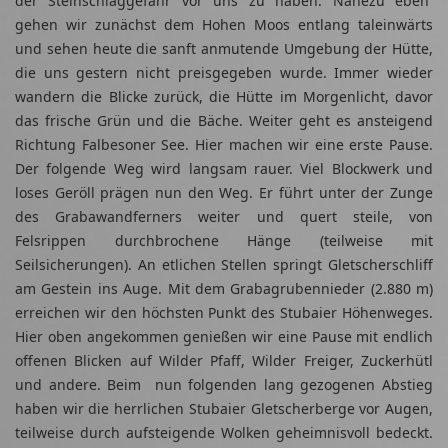
der Steinschlaggefahr vor uns zu haben. Nahezu eben
gehen wir zunächst dem Hohen Moos entlang taleinwärts
und sehen heute die sanft anmutende Umgebung der Hütte,
die uns gestern nicht preisgegeben wurde. Immer wieder
wandern die Blicke zurück, die Hütte im Morgenlicht, davor
das frische Grün und die Bäche. Weiter geht es ansteigend
Richtung Falbesoner See. Hier machen wir eine erste Pause.
Der folgende Weg wird langsam rauer. Viel Blockwerk und
loses Geröll prägen nun den Weg. Er führt unter der Zunge
des Grabawandferners weiter und quert steile, von
Felsrippen durchbrochene Hänge (teilweise mit
Seilsicherungen). An etlichen Stellen springt Gletscherschliff
am Gestein ins Auge. Mit dem Grabagrubennieder (2.880 m)
erreichen wir den höchsten Punkt des Stubaier Höhenweges.
Hier oben angekommen genießen wir eine Pause mit endlich
offenen Blicken auf Wilder Pfaff, Wilder Freiger, Zuckerhütl
und andere. Beim nun folgenden lang gezogenen Abstieg
haben wir die herrlichen Stubaier Gletscherberge vor Augen,
teilweise durch aufsteigende Wolken geheimnisvoll bedeckt.