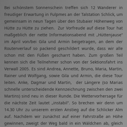
Bei schönstem Sonnenschein treffen sich 12 Wanderer in
freudiger Erwartung in Fulpmes an der Talstation Schlick, um
gemeinsam in neun Tagen über den Stubaier Höhenweg von
Hütte zu Hütte zu ziehen. Zur Vorfreude auf diese Tour hat
maßgeblich der nette Informationsabend mit „Hüttenjause“
im April von/bei Gila und Armin beigetragen, an dem der
Routenverlauf so packend geschildert wurde, dass wir alle
schon mit den Füßen gescharrt haben. Zum großen Teil
kennen sich die Teilnehmer schon von der Sektionsfahrt ins
Verwall 2005. Es sind Andrea, Annette, Bruno, Maria, Martin,
Rainer und Wolfgang, sowie Gila und Armin, die diese Tour
leiten. Anke, Dagmar und Martin, der Längere (so Marias
schnelle unterscheidende Kennzeichnung zwischen den zwei
Martins) sind neu in dieser Runde. Die Wettervorhersage für
die nächste Zeit lautet „instabil“. So brechen wir denn um
14.30 Uhr zu unserem ersten Anstieg auf die Schlicker Alm
auf. Nachdem wir zunächst auf einer Fahrstraße an Höhe
gewinnen, zweigt der Weg bald in ein Wäldchen ab, gleich