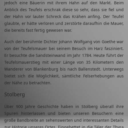
jedoch eine Bäuerin mit ihrem Hahn auf den Markt. Beim
Anblick des Teufels erschrak diese so sehr, dass sie fiel und
der Hahn vor lauter Schreck das Krähen anfing. Der Teufel
glaubte, er hätte verloren und zerstörte daraufhin die Mauer,
die bereits fast fertig gewesen war.
Auch der berühmte Dichter Johann Wolfgang von Goethe war
von der Teufelsmauer bei seinem Besuch im Harz fasziniert.
Er besuchte die Sandsteinwand im Jahr 1784. Heute führt der
Teufelsmauerstieg mit einer Länge von 35 Kilometern den
Wanderer von Blankenburg bis nach Ballenstedt. Unterwegs
bietet sich die Möglichkeit, sämtliche Felserhebungen aus
der Nähe zu betrachten.
Stolberg
Über 900 Jahre Geschichte haben in Stolberg überall ihre
Spuren hinterlassen und bieten unseren Besuchern eine
große Bandbreite an sehenswerten und interessanten Details
zur Historie unseres Ortes. Eingebettet in die Täler der Thyra