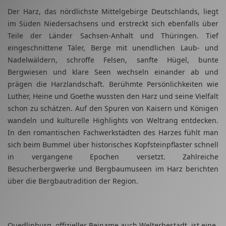
Der Harz, das nördlichste Mittelgebirge Deutschlands, liegt
im Süden Niedersachsens und erstreckt sich ebenfalls über
Teile der Länder Sachsen-Anhalt und Thüringen. Tief
eingeschnittene Täler, Berge mit unendlichen Laub- und
Nadelwäldern, schroffe Felsen, sanfte Hügel, bunte
Bergwiesen und klare Seen wechseln einander ab und
prägen die Harzlandschaft. Berühmte Persönlichkeiten wie
Luther, Heine und Goethe wussten den Harz und seine Vielfalt
schon zu schätzen. Auf den Spuren von Kaisern und Königen
wandeln und kulturelle Highlights von Weltrang entdecken.
In den romantischen Fachwerkstädten des Harzes fühlt man
sich beim Bummel über historisches Kopfsteinpflaster schnell
in vergangene Epochen versetzt. Zahlreiche
Besucherbergwerke und Bergbaumuseen im Harz berichten
über die Bergbautradition der Region.
Quedlinburg, offizieller Beiname auch Welterbestadt, ist eine