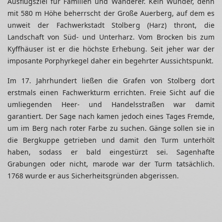
Ausflugsziel für Familien und Wanderer. Kein Wunder, denn
mit 580 m Höhe beherrscht der Große Auerberg, auf dem es
unweit der Fachwerkstadt Stolberg (Harz) thront, die
Landschaft von Süd- und Unterharz. Vom Brocken bis zum
Kyffhäuser ist er die höchste Erhebung. Seit jeher war der
imposante Porphyrkegel daher ein begehrter Aussichtspunkt.
Im 17. Jahrhundert ließen die Grafen von Stolberg dort
erstmals einen Fachwerkturm errichten. Freie Sicht auf die
umliegenden Heer- und Handelsstraßen war damit
garantiert. Der Sage nach kamen jedoch eines Tages Fremde,
um im Berg nach roter Farbe zu suchen. Gänge sollen sie in
die Bergkuppe getrieben und damit den Turm unterhölt
haben, sodass er bald eingestürzt sei. Sagenhafte
Grabungen oder nicht, marode war der Turm tatsächlich.
1768 wurde er aus Sicherheitsgründen abgerissen.