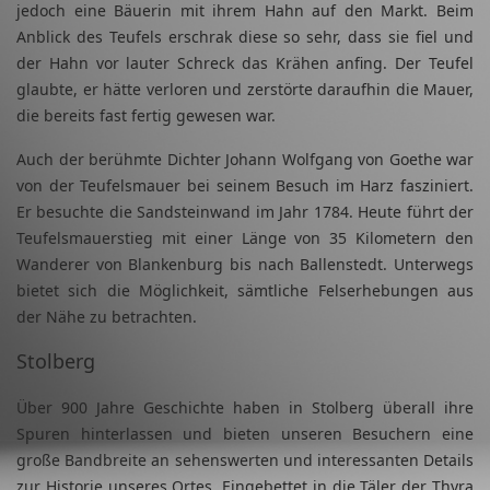
jedoch eine Bäuerin mit ihrem Hahn auf den Markt. Beim
Anblick des Teufels erschrak diese so sehr, dass sie fiel und
der Hahn vor lauter Schreck das Krähen anfing. Der Teufel
glaubte, er hätte verloren und zerstörte daraufhin die Mauer,
die bereits fast fertig gewesen war.
Auch der berühmte Dichter Johann Wolfgang von Goethe war
von der Teufelsmauer bei seinem Besuch im Harz fasziniert.
Er besuchte die Sandsteinwand im Jahr 1784. Heute führt der
Teufelsmauerstieg mit einer Länge von 35 Kilometern den
Wanderer von Blankenburg bis nach Ballenstedt. Unterwegs
bietet sich die Möglichkeit, sämtliche Felserhebungen aus
der Nähe zu betrachten.
Stolberg
Über 900 Jahre Geschichte haben in Stolberg überall ihre
Spuren hinterlassen und bieten unseren Besuchern eine
große Bandbreite an sehenswerten und interessanten Details
zur Historie unseres Ortes. Eingebettet in die Täler der Thyra