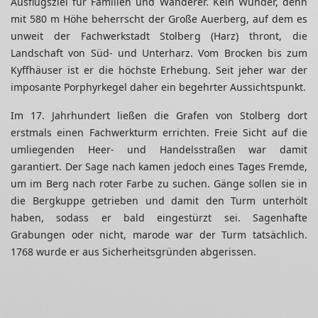
Ausflugsziel für Familien und Wanderer. Kein Wunder, denn
mit 580 m Höhe beherrscht der Große Auerberg, auf dem es
unweit der Fachwerkstadt Stolberg (Harz) thront, die
Landschaft von Süd- und Unterharz. Vom Brocken bis zum
Kyffhäuser ist er die höchste Erhebung. Seit jeher war der
imposante Porphyrkegel daher ein begehrter Aussichtspunkt.
Im 17. Jahrhundert ließen die Grafen von Stolberg dort
erstmals einen Fachwerkturm errichten. Freie Sicht auf die
umliegenden Heer- und Handelsstraßen war damit
garantiert. Der Sage nach kamen jedoch eines Tages Fremde,
um im Berg nach roter Farbe zu suchen. Gänge sollen sie in
die Bergkuppe getrieben und damit den Turm unterhölt
haben, sodass er bald eingestürzt sei. Sagenhafte
Grabungen oder nicht, marode war der Turm tatsächlich.
1768 wurde er aus Sicherheitsgründen abgerissen.