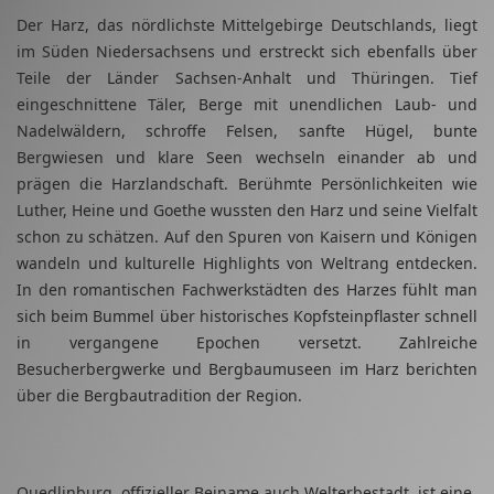
Der Harz, das nördlichste Mittelgebirge Deutschlands, liegt
im Süden Niedersachsens und erstreckt sich ebenfalls über
Teile der Länder Sachsen-Anhalt und Thüringen. Tief
eingeschnittene Täler, Berge mit unendlichen Laub- und
Nadelwäldern, schroffe Felsen, sanfte Hügel, bunte
Bergwiesen und klare Seen wechseln einander ab und
prägen die Harzlandschaft. Berühmte Persönlichkeiten wie
Luther, Heine und Goethe wussten den Harz und seine Vielfalt
schon zu schätzen. Auf den Spuren von Kaisern und Königen
wandeln und kulturelle Highlights von Weltrang entdecken.
In den romantischen Fachwerkstädten des Harzes fühlt man
sich beim Bummel über historisches Kopfsteinpflaster schnell
in vergangene Epochen versetzt. Zahlreiche
Besucherbergwerke und Bergbaumuseen im Harz berichten
über die Bergbautradition der Region.
Quedlinburg, offizieller Beiname auch Welterbestadt, ist eine