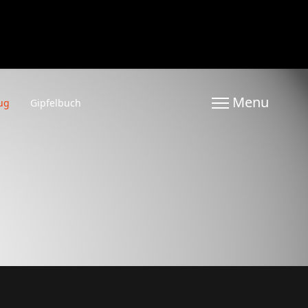
ug
Gipfelbuch