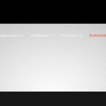
agestouren
Hochtouren
Fernreisen
Drohnenfl